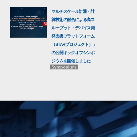
マルチスケール計測・計
算技術の融合による高ス
ループット・デバイス開
発支援プラットフォーム
（STARプロジェクト）」
の公開キックオフシンポ
ジウムを開催しました
Symposium