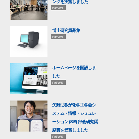
ングを実施しました
news
博士研究員募集
news
ホームページを開設しま
した
news
矢野助教が化学工学会シ
ステム・情報・シミュレ
ーション (SIS) 部会研究奨
励賞を受賞しました
news