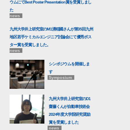
ウムにてBest Poster Presentation賞を受賞しまし
た
news
九州大学井上研究室のM1湧稲國さんが第35回九州
地区若手ケミカルエンジニア討論会にて優秀ポス
ター賞を受賞しました。
news
シンポジウムを開催しま
す
Symposium
九州大学井上研究室のD1
齋藤くんが自動車技術会
2024年度大学院研究奨励
賞を受賞しました
news