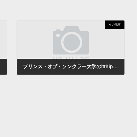
次の記事
プリンス・オブ・ソンクラー大学のItthipon Jeerapan教授とSuwaphid Themsirimongkon氏が九州大学井上研究室を訪問しました
2025年9月9日