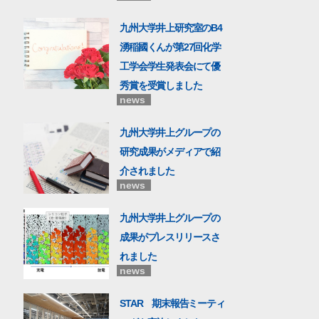
九州大学井上研究室のB4
湧稲國くんが第27回化学
工学会学生発表会にて優
秀賞を受賞しました
news
九州大学井上グループの
研究成果がメディアで紹
介されました
news
九州大学井上グループの
成果がプレスリリースさ
れました
news
STAR 期末報告ミーティ