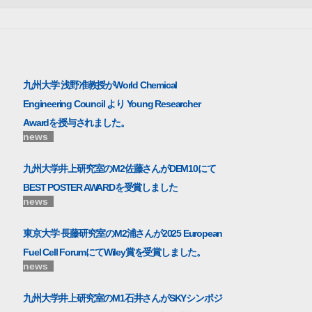
九州大学 浅野准教授がWorld Chemical
Engineering Council より Young Researcher
Awardを授与されました。
news
九州大学井上研究室のM2佐藤さんがDEM10にて
BEST POSTER AWARDを受賞しました
news
東京大学 長藤研究室のM2浦さんが2025 European
Fuel Cell ForumにてWiley賞を受賞しました。
news
九州大学井上研究室のM1石井さんがSKYシンポジ